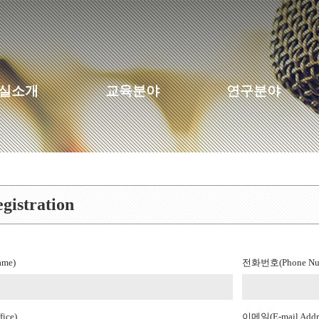
실소개
교육분야
연구분야
gistration
me)
전화번호(Phone Nu
ice)
이메일(E-mail Addre