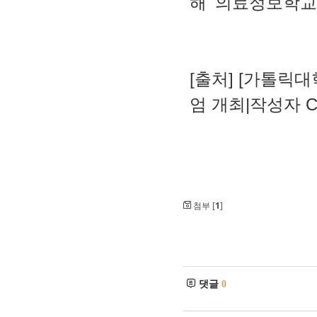
해 '의료정보학교
[출처] [가톨릭
엄 개최|작성자 
첨부 [
1
]
댓글
0