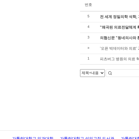
번호
전 세계 정밀의학 석학, 
5
"왜곡된 의료전달체계 
4
의협신문 "동네의사와 
3
'오픈 빅데이터와 의료'
»
피츠버그 병원의 의료 
1
가톨릭대학교 의과대학
가톨릭대학교 성의교정 도서관
가톨릭대